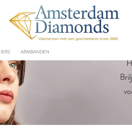
IERS
ARMBANDEN
H
Bri
vo