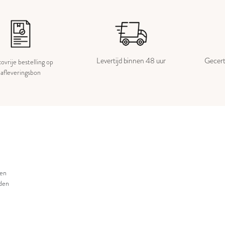
Levertijd binnen 48 uur
Gecert
covrije bestelling op
afleveringsbon
en
den