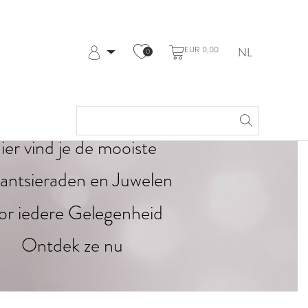
EUR 0,00
NL
0
Aanmelden
Registreren
Mijn Account
Help & Contact
ier vind je de mooiste
ljantsieraden en Juwelen
or iedere Gelegenheid
Ontdek ze nu