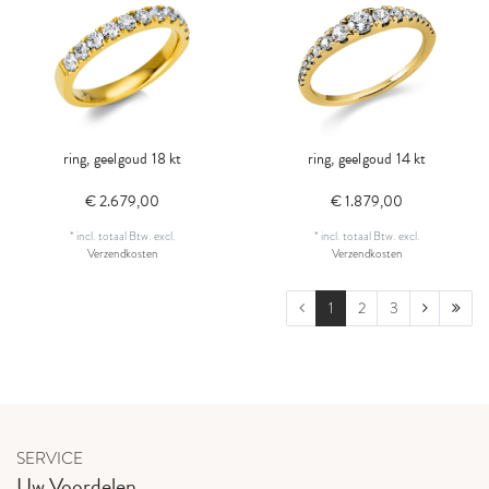
ring, geelgoud 18 kt
ring, geelgoud 14 kt
€ 2.679,00
€ 1.879,00
*
incl. totaal Btw.
excl.
*
incl. totaal Btw.
excl.
Verzendkosten
Verzendkosten
1
2
3
SERVICE
Uw Voordelen