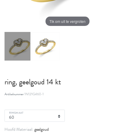
Tik om uit te vergroten
ring, geelgoud 14 kt
Artikelnummer
1N121G460-1
RINGMAAT
geelgoud
Hoofd Materiaal: