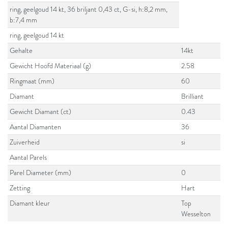
ring, geelgoud 14 kt, 36 briljant 0,43 ct, G-si, h:8,2 mm,
b:7,4 mm
ring, geelgoud 14 kt
Gehalte
14kt
Gewicht Hoofd Materiaal (g)
2.58
Ringmaat (mm)
60
Diamant
Brilliant
Gewicht Diamant (ct)
0.43
Aantal Diamanten
36
Zuiverheid
si
Aantal Parels
Parel Diameter (mm)
0
Zetting
Hart
Diamant kleur
Top
Wesselton