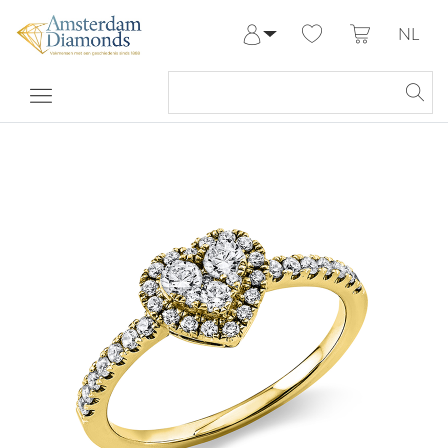
NL
Aanmelden
Registreren
Mijn Account
Help & Contact