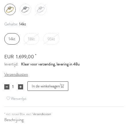
14kt
Gehalte:
14kt
18kt
95kt
*
EUR 1.699,00
Klaar voor verzending, levering in 48u
levertijd:
Verzendkosten
In de winkelwagen
Wensenlijst
* incl. totaal Btw. excl.
Verzendkosten
Beschrijving