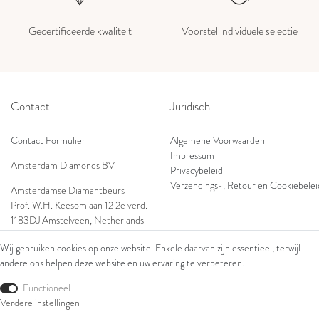
Gecertificeerde kwaliteit
Voorstel individuele selectie
Contact
Juridisch
Contact Formulier
Algemene Voorwaarden
Impressum
Amsterdam Diamonds BV
Privacybeleid
Verzendings-, Retour en Cookiebelei
Amsterdamse Diamantbeurs
Prof. W.H. Keesomlaan 12 2e verd.
1183DJ Amstelveen, Netherlands
Shop
Tel: +31 (0) 20 369 4050
Wij gebruiken cookies op onze website. Enkele daarvan zijn essentieel, terwijl
Mob: +31 (0) 653 561 562
andere ons helpen deze website en uw ervaring te verbeteren.
Ringen
E-Mail:
Armbanden
Functioneel
wim@amsterdamdiamonds.com
Oorsieraden
Verdere instellingen
Colliers