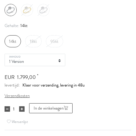
14kt
Gehalte:
14kt
18kt
95kt
INHOUD
*
EUR 1.799,00
Klaar voor verzending, levering in 48u
levertijd:
Verzendkosten
In de winkelwagen
Wensenlijst