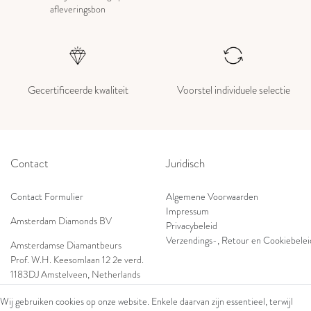
afleveringsbon
Gecertificeerde kwaliteit
Voorstel individuele selectie
Contact
Juridisch
Contact Formulier
Algemene Voorwaarden
Impressum
Amsterdam Diamonds BV
Privacybeleid
Verzendings-, Retour en Cookiebelei
Amsterdamse Diamantbeurs
Prof. W.H. Keesomlaan 12 2e verd.
1183DJ Amstelveen, Netherlands
Shop
Tel: +31 (0) 20 369 4050
Wij gebruiken cookies op onze website. Enkele daarvan zijn essentieel, terwijl