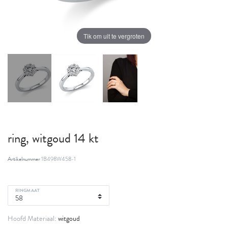
Tik om uit te vergroten
ring, witgoud 14 kt
Artikelnummer
1B498W458-1
RINGMAAT
witgoud
Hoofd Materiaal: