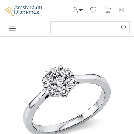
NL
Aanmelden
Registreren
Mijn Account
Help & Contact