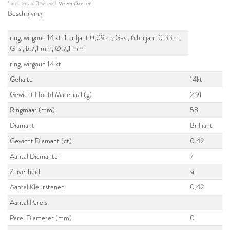
* incl. totaal Btw. excl.
Verzendkosten
Beschrijving
ring, witgoud 14 kt, 1 briljant 0,09 ct, G-si, 6 briljant 0,33 ct,
G-si, b:7,1 mm, Ø:7,1 mm
ring, witgoud 14 kt
Gehalte
14kt
Gewicht Hoofd Materiaal (g)
2.91
Ringmaat (mm)
58
Diamant
Brilliant
Gewicht Diamant (ct)
0.42
Aantal Diamanten
7
Zuiverheid
si
Aantal Kleurstenen
0.42
Aantal Parels
Parel Diameter (mm)
0