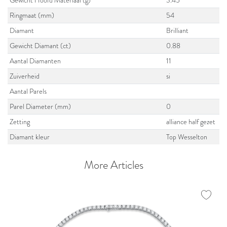
Gewicht Hoofd Materiaal (g)
3.45
Ringmaat (mm)
54
Diamant
Brilliant
Gewicht Diamant (ct)
0.88
Aantal Diamanten
11
Zuiverheid
si
Aantal Parels
Parel Diameter (mm)
0
Zetting
alliance half gezet
Diamant kleur
Top Wesselton
More Articles