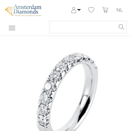
NL
Aanmelden
Registreren
Mijn Account
Help & Contact