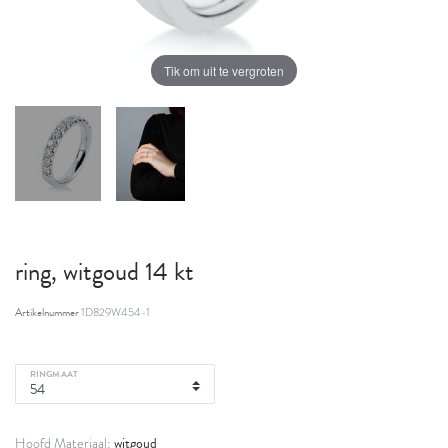
Tik om uit te vergroten
ring, witgoud 14 kt
Artikelnummer
1D829W454-1
RINGMAAT
witgoud
Hoofd Materiaal: