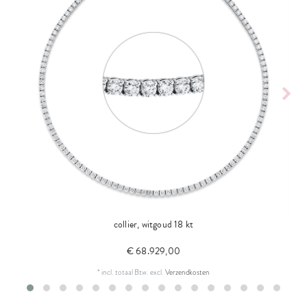
collier, witgoud 18 kt
€ 68.929,00
*
incl. totaal Btw.
excl.
Verzendkosten