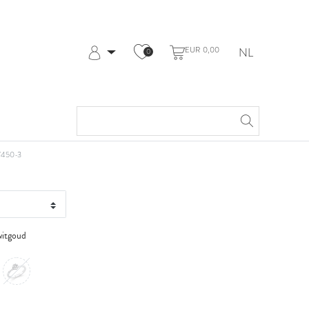
EUR 0,00
NL
0
Aanmelden
Registreren
Mijn Account
Help & Contact
ud 14 kt
450-3
witgoud