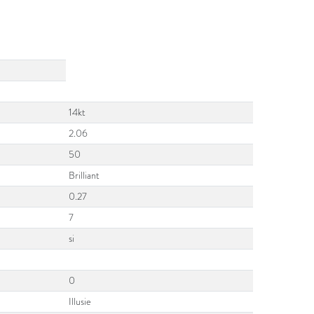
14kt
2.06
50
Brilliant
0.27
7
si
0
Illusie