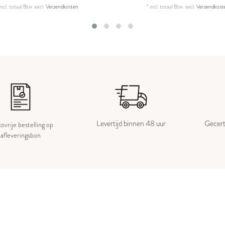
incl. totaal Btw.
excl.
Verzendkosten
*
incl. totaal Btw.
excl.
Verzendkost
Levertijd binnen 48 uur
Gecert
covrije bestelling op
afleveringsbon