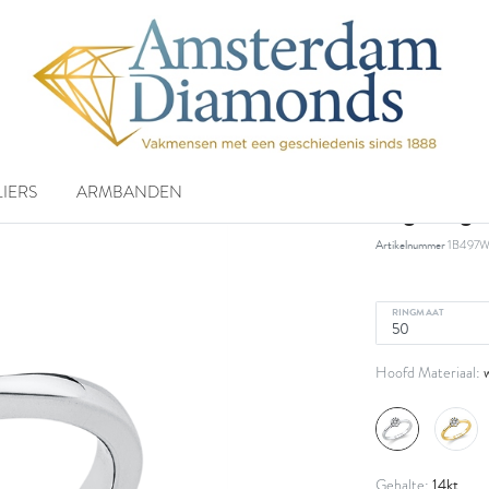
IERS
ARMBANDEN
ring, witgo
Artikelnummer
1B497W
RINGMAAT
Hoofd Materiaal:
14kt
Gehalte: