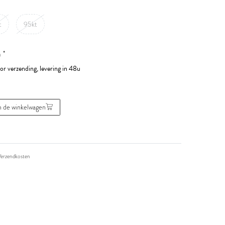
t
95kt
*
0
or verzending, levering in 48u
n de winkelwagen
erzendkosten