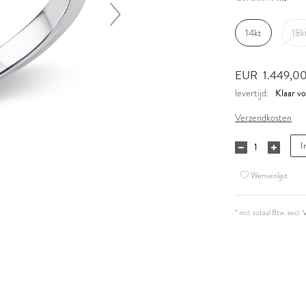
14kt
18k
EUR 1.449,0
Klaar vo
levertijd:
Verzendkosten
I
Wensenlijst
* incl. totaal Btw. excl.
V